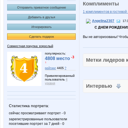
Комплименты
Отправить приватное сообщение
1 комплиментов в гостевой 
Добавить в друзья
Angelina2307
17.
Игнорировать
С ДНЕМ РОЖДЕНИЯ
Сделать подарок
Вы не авторизованы! Чтоб
Совместная покупка: взрослый
популярность:
-3
4808 место
Метки лидеров
↓
рейтинг
4405
?
Привилегированный
пользователь
4
уровня
Интервью
Статистика портрета:
сейчас просматривают портрет - 0
зарегистрированные пользователи
посетившие портрет за 7 дней - 0