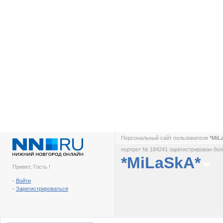
Персональный сайт пользователя
*MiL
портрет № 184241 зарегистрирован боле
*MiLaSkA*
Привет, Гость !
-
Войти
-
Зарегистрироваться